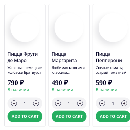
Пицца Фрути
Пицца
Пицца
де Маро
Маргарита
Пепперони
Жареные немецкие
Любимая многими
Спелые томаты,
колбаски Братвурст
классика...
острый томатный
с квашеной
соус, пепперони и
790 ₽
490 ₽
590 ₽
тушеной капустой
тягучая моцарелла,
Мюнхен, соусом и
30см К.230 Б.12 Ж.1
В наличии
В наличии
В наличии
булочкой
У.19 Масса нетто:
500 гр.
ADD TO CART
ADD TO CART
ADD TO CART