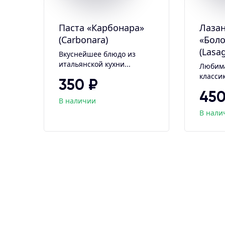
Паста «Карбонара»
Лаза
(Carbonara)
«Боло
(Lasa
Вкуснейшее блюдо из
итальянской кухни...
Любим
классик
350 ₽
450
В наличии
В нали
ADD TO CART