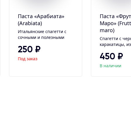
Паста «Арабиата»
Паста «Фрут
(Arabiata)
Маро» (Frutt
maro)
Итальянские спагетти с
сочными и полезными
Спагетти с че
овощами...
каракатицы, и
250 ₽
соус из морско
450 ₽
креветок, спел
Под заказ
тимьяна, чесно
В наличии
оливкового мас
пармезан К.250
READ MORE
AD
У.34