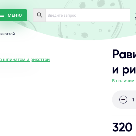
МЕНЮ
рикоттой
Рав
и р
В наличии
320