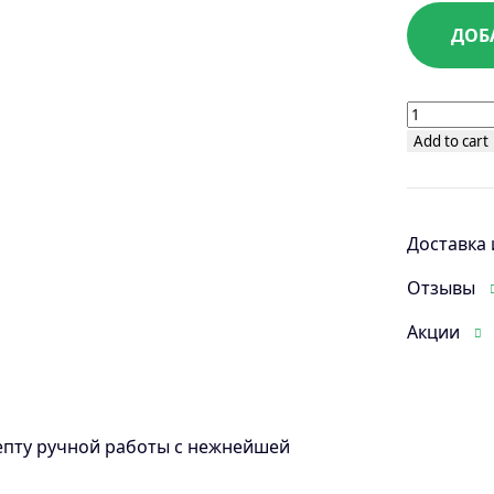
ДОБ
Равиоли
со
Add to cart
шпинатом
и
рикоттой
Доставка 
quantity
Отзывы
Акции
епту ручной работы с нежнейшей