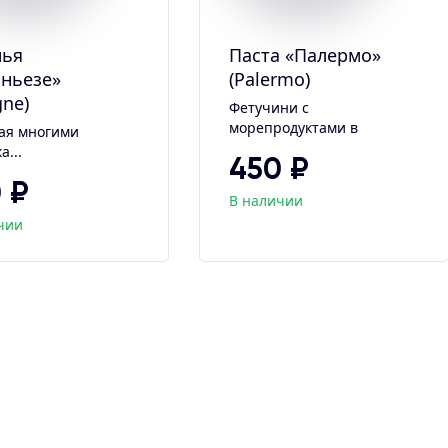
нья
Паста «Палермо»
ньезе»
(Palermo)
gne)
Фетучини с
морепродуктами в
ая многими
сливочном соусе...
а...
450 ₽
 ₽
В наличии
чии
ADD TO CART
ADD TO CART