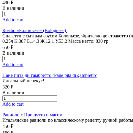
490 ₽
В наличии
Add to cart
Комбо «Болоньезе» (Bolognese)
Спагетти с сытным соусом Болоньезе, Фрителло де стракотто 
0,25л К.387 Б.14,3 Ж.12,1 У.53,2 Масса нетто: 830 гр.
650 ₽
В наличии
Add to cart
Пане пита ди гамбретто (Pane pita di gambretto)
Идеальный перекус!
320 ₽
В наличии
Add to cart
Равиоли с Прошутто и мясом
Итальянские равиоли по классическому рецепту ручной работы с
450 ₽
550 ₽