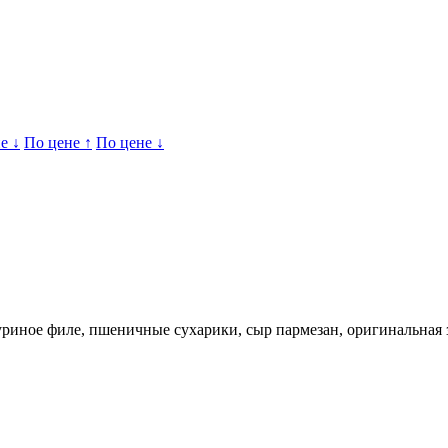
е ↓
По цене ↑
По цене ↓
уриное филе, пшеничные сухарики, сыр пармезан, оригинальная 