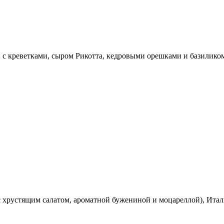
с креветками, сыром Рикотта, кедровыми орешками и базиликом К
 с хрустящим салатом, ароматной бужениной и моцареллой), Ит