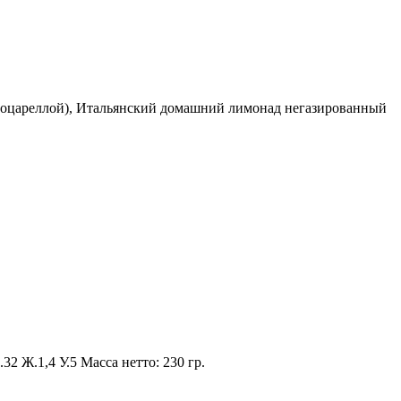
и моцареллой), Итальянский домашний лимонад негазированный
2 Ж.1,4 У.5 Масса нетто: 230 гр.