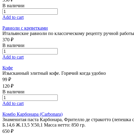
В наличии
Add to cart
Равиоли с креветками
Итальянские равиоли по классическому рецепту ручной работы 
370 ₽
В наличии
Add to cart
Кофе
Изысканный элитный кофе. Горячий когда удобно
99 ₽
120 ₽
В наличии
Add to cart
Комбо Карбонара (Carbonara)
Знаменитая паста Карбонара, Фрителло де стракотто (лепешка
Б.14,6 Ж.13,5 У.50,1 Масса нетто: 850 гр.
650 ₽