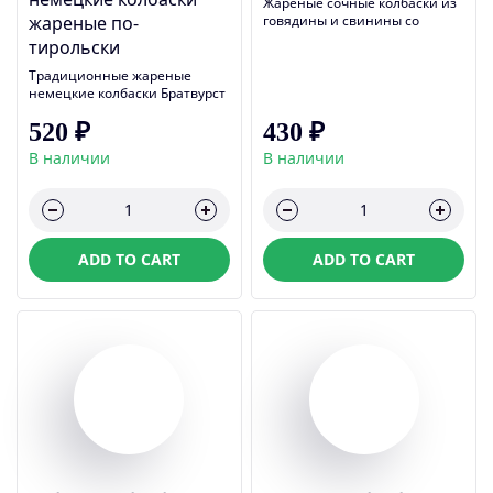
Жареные сочные колбаски из
жареные по-
говядины и свинины со
специями в авторском соусе
тирольски
барбекю К.265 Б.10 Ж.25 У.0
Масса нетто: 430 гр.
Традиционные жареные
немецкие колбаски Братвурст
с гарниром из картофеля,
520 ₽
430 ₽
запеченного по-деревенски,
авторским соусом и булочкой
В наличии
В наличии
К.265 Б.10 Ж.25 У.0 Масса
нетто: 450 гр.
ADD TO CART
ADD TO CART